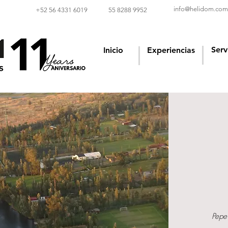
info@helidom.com
‪+52 56 4331 6019‬
55 8288 9952
Serv
Inicio
Experiencias
Pepe