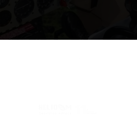
Hangar H
Siguenos en redes sociales
H
Helidom Servicios Aereos, S.A. de C.V. © Derechos reservados, 2026