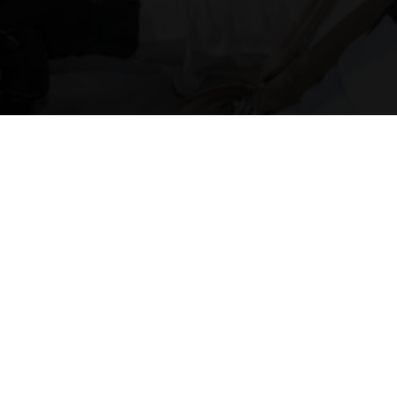
Direccion:
elicopters Valley, 52723, Huixquilucan,
EDOMEX. Mex.
Buscanos como:
elidom Servicios Aereos "Bosque Real"