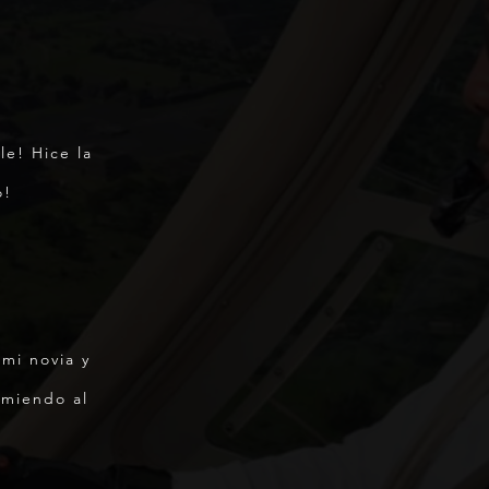
e! Hice la
o!
mi novia y
comiendo al