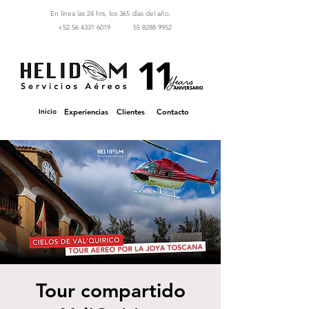
En linea las 24 hrs, los 365 días del año.
‪+52 56 4331 6019‬
55 8288 9952
Inicio
Experiencias
Clientes
Contacto
Tour compartido