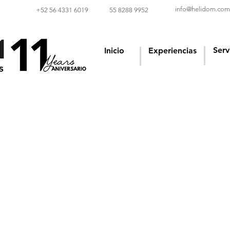
info@helidom.com
‪+52 56 4331 6019‬
55 8288 9952
Serv
Inicio
Experiencias