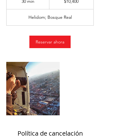
30 min
3
$10,400
mexicanos
0
Helidom; Bosque Real
m
i
n
Reservar ahora
Política de cancelación