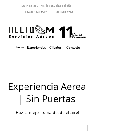
En linea las 24 hrs, los 365 días del año.
‪+52 56 4331 6019‬
55 8288 9952
Inicio
Experiencias
Clientes
Contacto
Experiencia Aerea
| Sin Puertas
¡Haz la mejor toma desde el aire!
10,400
pesos