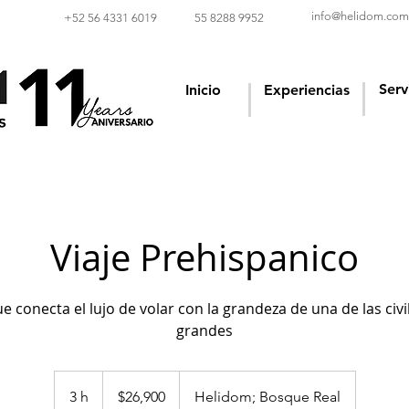
info@helidom.com
‪+52 56 4331 6019‬
55 8288 9952
Serv
Inicio
Experiencias
Viaje Prehispanico
e conecta el lujo de volar con la grandeza de una de las civ
grandes
26,900
pesos
3 h
3
$26,900
Helidom; Bosque Real
mexicanos