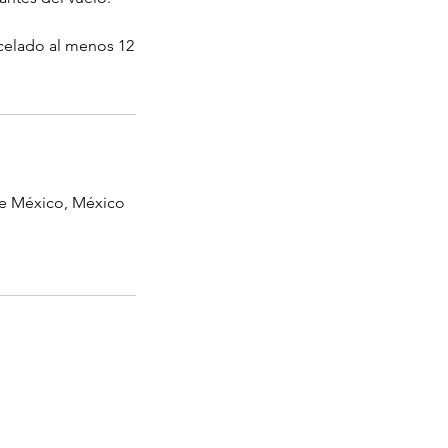
ncelado al menos 12
de México, México
Direccion:
elicopters Valley, 52723, Huixquilucan,
EDOMEX. Mex.