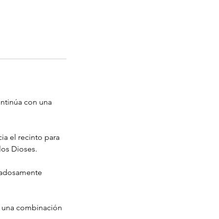
ontinúa con una
ia el recinto para
 los Dioses.
idadosamente
: una combinación