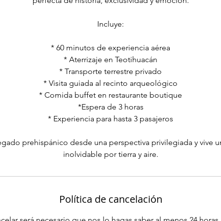
perfecta de historia, exclusividad y emoción.
Incluye:
* 60 minutos de experiencia aérea
* Aterrizaje en Teotihuacán
* Transporte terrestre privado
* Visita guiada al recinto arqueológico
* Comida buffet en restaurante boutique
*Espera de 3 horas
* Experiencia para hasta 3 pasajeros
egado prehispánico desde una perspectiva privilegiada y vive u
Política de cancelación
ncelar será necesario que nos lo hagas saber al menos 24 horas 